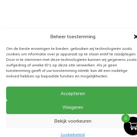
Algemene voorwaarden
Beheer toestemming
Verzending
Om de beste ervaringen te bieden, gebruiken wij technologieën zoals
Retourbeleid
cookies om informatie over je apparaat op te slaan en/of te raadplegen.
Door in te stemmen met deze technologieën kunnen wij gegevens zoals
BE 0682.845.059
surfgedrag of unieke ID's op deze site verwerken. Als je geen
toestemming geeft of uw toestemming intrekt, kan dit een nadelige
invloed hebben op bepaalde functies en mogelijkheden.
© 2026
The Playground
Accepteren
Weigeren
0
Bekijk voorkeuren
Cookiebeleid