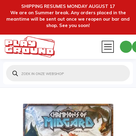
SHIPPING RESUMES MONDAY AUGUST 17
We are on Summer break. Any orders placed in the
meantime will be sent out once we reopen our bar and
shop. See you soon!
Producten
zoeken