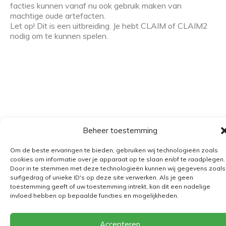
facties kunnen vanaf nu ook gebruik maken van
machtige oude artefacten.
Let op! Dit is een uitbreiding. Je hebt CLAIM of CLAIM2
nodig om te kunnen spelen.
Beheer toestemming
Algemene voorwaarden
Om de beste ervaringen te bieden, gebruiken wij technologieën zoals
Verzending
cookies om informatie over je apparaat op te slaan en/of te raadplegen.
Retourbeleid
Door in te stemmen met deze technologieën kunnen wij gegevens zoals
surfgedrag of unieke ID's op deze site verwerken. Als je geen
BE 0682.845.059
toestemming geeft of uw toestemming intrekt, kan dit een nadelige
invloed hebben op bepaalde functies en mogelijkheden.
© 2026
The Playground
Accepteren