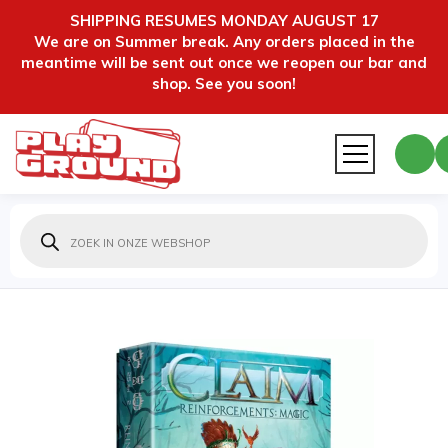
SHIPPING RESUMES MONDAY AUGUST 17
We are on Summer break. Any orders placed in the
meantime will be sent out once we reopen our bar and
shop. See you soon!
Producten
zoeken