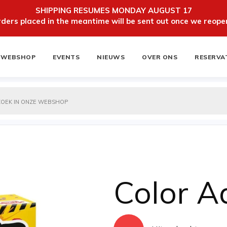
SHIPPING RESUMES MONDAY AUGUST 17
ers placed in the meantime will be sent out once we reopen
WEBSHOP
EVENTS
NIEUWS
OVER ONS
RESERVA
ten
NIEUWSBRIEF
Color A