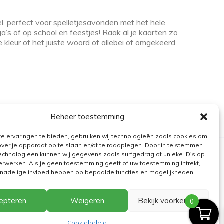
l, perfect voor spelletjesavonden met het hele
’s of op school en feestjes! Raak al je kaarten zo
te kleur of het juiste woord of allebei of omgekeerd
Beheer toestemming
e ervaringen te bieden, gebruiken wij technologieën zoals cookies om
over je apparaat op te slaan en/of te raadplegen. Door in te stemmen
echnologieën kunnen wij gegevens zoals surfgedrag of unieke ID's op
erwerken. Als je geen toestemming geeft of uw toestemming intrekt,
n nadelige invloed hebben op bepaalde functies en mogelijkheden.
epteren
Weigeren
Bekijk voorkeuren
0
Cookiebeleid