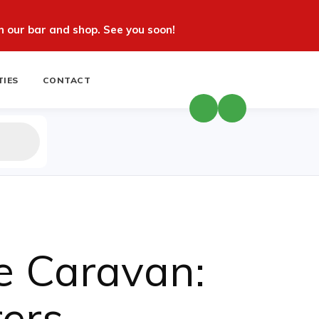
 our bar and shop. See you soon!
TIES
CONTACT
e Caravan:
ers