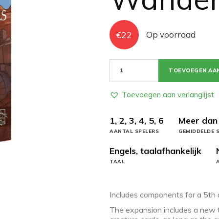
€
22
Op voorraad
Creature
TOEVOEGEN AA
Caravan:
Wanderers
aantal
Toevoegen aan verlanglijst
1, 2, 3, 4, 5, 6
Meer dan
AANTAL SPELERS
GEMIDDELDE S
Engels, taalafhankelijk
TAAL
Includes components for a 5th a
The expansion includes a new t