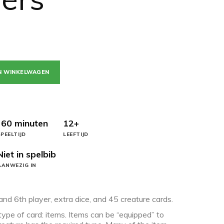
N WINKELWAGEN
 60 minuten
12+
PEELTIJD
LEEFTIJD
Niet in spelbib
AANWEZIG IN
nd 6th player, extra dice, and 45 creature cards.
ype of card: items. Items can be “equipped” to