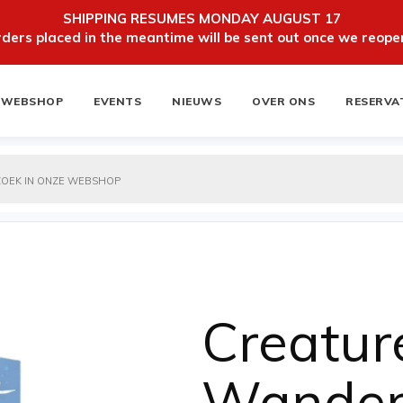
SHIPPING RESUMES MONDAY AUGUST 17
ers placed in the meantime will be sent out once we reopen
WEBSHOP
EVENTS
NIEUWS
OVER ONS
RESERVA
ten
NIEUWSBRIEF
Creatur
Wander