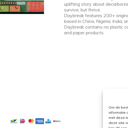
uplifting story about decarboni
survive, but thrive.
Daybreak features 200+ original
based in China, Nigeria, India,
Daybreak contains no plastic
and paper products.
Om de best
informatie 
met deze t
deze site v
kan dit ee