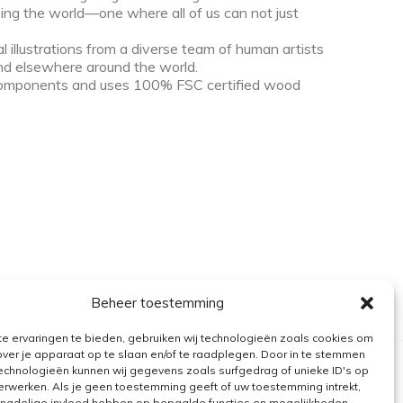
zing the world—one where all of us can not just
 illustrations from a diverse team of human artists
 and elsewhere around the world.
 components and uses 100% FSC certified wood
Beheer toestemming
e ervaringen te bieden, gebruiken wij technologieën zoals cookies om
over je apparaat op te slaan en/of te raadplegen. Door in te stemmen
echnologieën kunnen wij gegevens zoals surfgedrag of unieke ID's op
erwerken. Als je geen toestemming geeft of uw toestemming intrekt,
n nadelige invloed hebben op bepaalde functies en mogelijkheden.