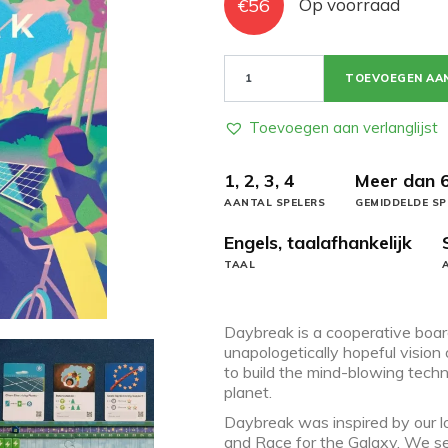
€
56
Op voorraad
Daybreak
TOEVOEGEN AA
aantal
Toevoegen aan verlanglijst
1, 2, 3, 4
Meer dan 
AANTAL SPELERS
GEMIDDELDE SP
Engels, taalafhankelijk
TAAL
Daybreak is a cooperative boar
unapologetically hopeful vision
to build the mind-blowing techn
planet.
Daybreak was inspired by our l
and Race for the Galaxy. We set