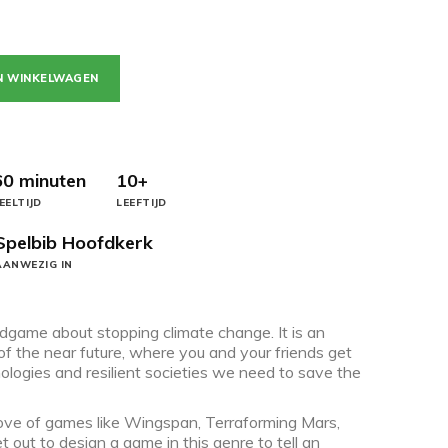
N WINKELWAGEN
60 minuten
10+
EELTIJD
LEEFTIJD
Spelbib Hoofdkerk
AANWEZIG IN
dgame about stopping climate change. It is an
 of the near future, where you and your friends get
ologies and resilient societies we need to save the
ove of games like Wingspan, Terraforming Mars,
 out to design a game in this genre to tell an