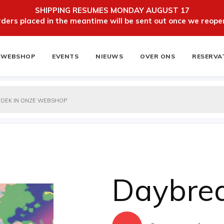
SHIPPING RESUMES MONDAY AUGUST 17
ers placed in the meantime will be sent out once we reopen
WEBSHOP
EVENTS
NIEUWS
OVER ONS
RESERVA
ten
NIEUWSBRIEF
Daybre