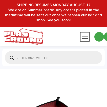
SHIPPING RESUMES MONDAY AUGUST 17
We are on Summer break. Any orders placed in the
meantime will be sent out once we reopen our bar and
shop. See you soon!
Producten
zoeken