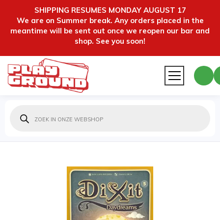
SHIPPING RESUMES MONDAY AUGUST 17
We are on Summer break. Any orders placed in the
meantime will be sent out once we reopen our bar and
shop. See you soon!
Producten
zoeken