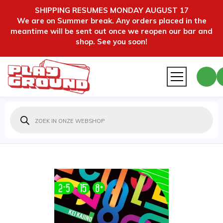
SHIPPING RESUMES MONDAY AUGUST 17
We are on Summer break. Any orders placed in the
meantime will be sent out once we reopen our bar and
shop. See you soon!
Producten
zoeken