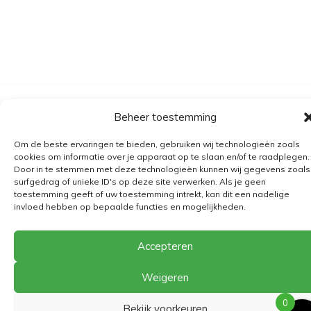
Algemene voorwaarden
Beheer toestemming
Verzending
Om de beste ervaringen te bieden, gebruiken wij technologieën zoals
Retourbeleid
cookies om informatie over je apparaat op te slaan en/of te raadplegen.
Door in te stemmen met deze technologieën kunnen wij gegevens zoals
BE 0682.845.059
surfgedrag of unieke ID's op deze site verwerken. Als je geen
toestemming geeft of uw toestemming intrekt, kan dit een nadelige
invloed hebben op bepaalde functies en mogelijkheden.
© 2026
The Playground
Accepteren
Weigeren
0
Bekijk voorkeuren