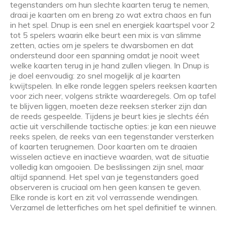
tegenstanders om hun slechte kaarten terug te nemen,
draai je kaarten om en breng zo wat extra chaos en fun
in het spel. Dnup is een snel en energiek kaartspel voor 2
tot 5 spelers waarin elke beurt een mix is van slimme
zetten, acties om je spelers te dwarsbomen en dat
ondersteund door een spanning omdat je nooit weet
welke kaarten terug in je hand zullen vliegen. In Dnup is
je doel eenvoudig: zo snel mogelijk al je kaarten
kwijtspelen. In elke ronde leggen spelers reeksen kaarten
voor zich neer, volgens strikte waarderegels. Om op tafel
te blijven liggen, moeten deze reeksen sterker zijn dan
de reeds gespeelde. Tijdens je beurt kies je slechts één
actie uit verschillende tactische opties: je kan een nieuwe
reeks spelen, de reeks van een tegenstander versterken
of kaarten terugnemen. Door kaarten om te draaien
wisselen actieve en inactieve waarden, wat de situatie
volledig kan omgooien. De beslissingen zijn snel, maar
altijd spannend. Het spel van je tegenstanders goed
observeren is cruciaal om hen geen kansen te geven.
Elke ronde is kort en zit vol verrassende wendingen.
Verzamel de letterfiches om het spel definitief te winnen.