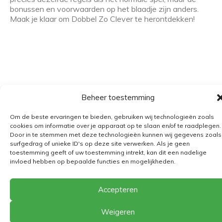
bonussen en voorwaarden op het blaadje zijn anders.
Maak je klaar om Dobbel Zo Clever te herontdekken!
Beheer toestemming
Om de beste ervaringen te bieden, gebruiken wij technologieën zoals
Algemene voorwaarden
cookies om informatie over je apparaat op te slaan en/of te raadplegen.
Verzending
Door in te stemmen met deze technologieën kunnen wij gegevens zoals
surfgedrag of unieke ID's op deze site verwerken. Als je geen
Retourbeleid
toestemming geeft of uw toestemming intrekt, kan dit een nadelige
invloed hebben op bepaalde functies en mogelijkheden.
BE 0682.845.059
Accepteren
© 2026
The Playground
Weigeren