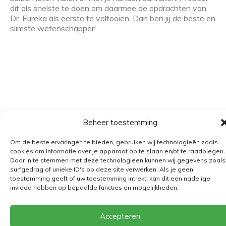
dit als snelste te doen om daarmee de opdrachten van
Dr. Eureka als eerste te voltooien. Dan ben jij de beste en
slimste wetenschapper!
Beheer toestemming
Algemene voorwaarden
Om de beste ervaringen te bieden, gebruiken wij technologieën zoals
Verzending
cookies om informatie over je apparaat op te slaan en/of te raadplegen.
Retourbeleid
Door in te stemmen met deze technologieën kunnen wij gegevens zoals
surfgedrag of unieke ID's op deze site verwerken. Als je geen
BE 0682.845.059
toestemming geeft of uw toestemming intrekt, kan dit een nadelige
invloed hebben op bepaalde functies en mogelijkheden.
© 2026
The Playground
Accepteren