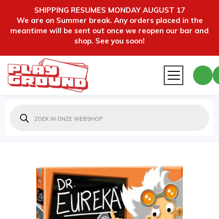
SHIPPING RESUMES MONDAY AUGUST 17
We are on Summer break. Any orders placed in the
meantime will be sent out once we reopen our bar and
shop. See you soon!
Producten
zoeken