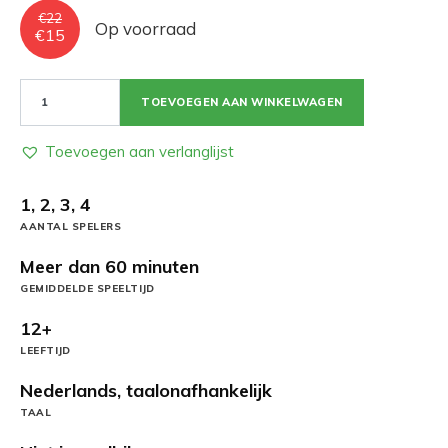
€
22
Op voorraad
Oorspronkelijke
Huidige
€
15
prijs
prijs
was:
is:
€22.
€15.
Endless
TOEVOEGEN AAN WINKELWAGEN
Winter:
Grotschilderingen
aantal
Toevoegen aan verlanglijst
1, 2, 3, 4
AANTAL SPELERS
Meer dan 60 minuten
GEMIDDELDE SPEELTIJD
12+
LEEFTIJD
Nederlands, taalonafhankelijk
TAAL