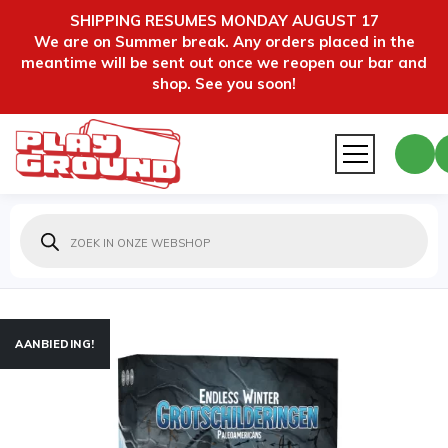
SHIPPING RESUMES MONDAY AUGUST 17
We are on Summer break. Any orders placed in the
meantime will be sent out once we reopen our bar and
shop. See you soon!
Producten
zoeken
AANBIEDING!