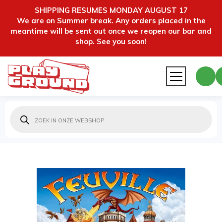
SHIPPING RESUMES MONDAY AUGUST 17
We are on Summer break. Any orders placed in the
meantime will be sent out once we reopen our bar and
shop. See you soon!
Producten
zoeken