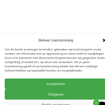
Beheer toestemming
Algemene voorwaarden
Om de beste ervaringen te bieden, gebruiken wij technologieën zoals
Verzending
cookies om informatie over je apparaat op te slaan en/of te raadplegen.
Door in te stemmen met deze technologieën kunnen wij gegevens zoals
Retourbeleid
surfgedrag of unieke ID's op deze site verwerken. Als je geen
BE 0682.845.059
toestemming geeft of uw toestemming intrekt, kan dit een nadelige
invloed hebben op bepaalde functies en mogelijkheden.
Accepteren
© 2026
The Playground
Weigeren
0
Bekijk voorkeuren