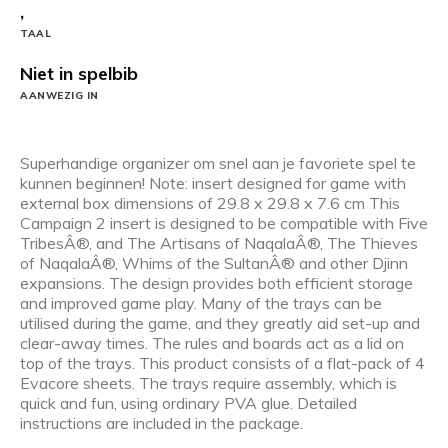
,
TAAL
Niet in spelbib
AANWEZIG IN
Superhandige organizer om snel aan je favoriete spel te
kunnen beginnen! Note: insert designed for game with
external box dimensions of 29.8 x 29.8 x 7.6 cm This
Campaign 2 insert is designed to be compatible with Five
TribesÂ®, and The Artisans of NaqalaÂ®, The Thieves
of NaqalaÂ®, Whims of the SultanÂ® and other Djinn
expansions. The design provides both efficient storage
and improved game play. Many of the trays can be
utilised during the game, and they greatly aid set-up and
clear-away times. The rules and boards act as a lid on
top of the trays. This product consists of a flat-pack of 4
Evacore sheets. The trays require assembly, which is
quick and fun, using ordinary PVA glue. Detailed
instructions are included in the package.