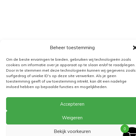
Beheer toestemming
Algemene voorwaarden
Om de beste ervaringen te bieden, gebruiken wij technologieën zoals
Verzending
cookies om informatie over je apparaat op te slaan en/of te raadplegen.
Door in te stemmen met deze technologieën kunnen wij gegevens zoals
Retourbeleid
surfgedrag of unieke ID's op deze site verwerken. Als je geen
BE 0682.845.059
toestemming geeft of uw toestemming intrekt, kan dit een nadelige
invloed hebben op bepaalde functies en mogelijkheden.
Accepteren
© 2026
The Playground
Weigeren
0
Bekijk voorkeuren