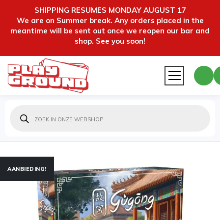
SHIPPING RESUMES MONDAY AUGUST 17
We are on Summer break. Any orders placed in the
meantime will be sent out once we reopen our bar and
shop. See you soon!
Producten
zoeken
AANBIEDING!