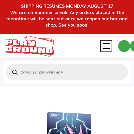
SHIPPING RESUMES MONDAY AUGUST 17
We are on Summer break. Any orders placed in the
meantime will be sent out once we reopen our bar and
shop. See you soon!
Producten
zoeken