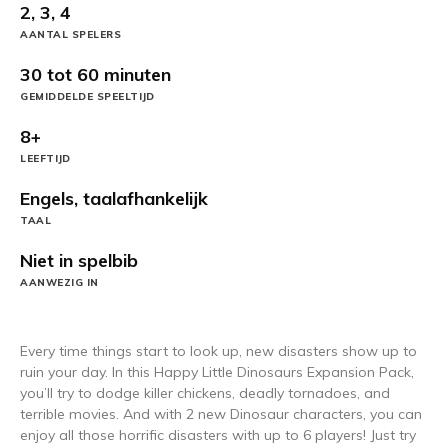
2, 3, 4
AANTAL SPELERS
30 tot 60 minuten
GEMIDDELDE SPEELTIJD
8+
LEEFTIJD
Engels, taalafhankelijk
TAAL
Niet in spelbib
AANWEZIG IN
Every time things start to look up, new disasters show up to
ruin your day. In this Happy Little Dinosaurs Expansion Pack,
you’ll try to dodge killer chickens, deadly tornadoes, and
terrible movies. And with 2 new Dinosaur characters, you can
enjoy all those horrific disasters with up to 6 players! Just try