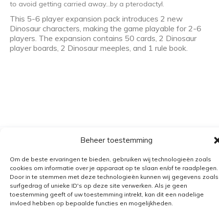
to avoid getting carried away…by a pterodactyl.
This 5-6 player expansion pack introduces 2 new
Dinosaur characters, making the game playable for 2-6
players. The expansion contains 50 cards, 2 Dinosaur
player boards, 2 Dinosaur meeples, and 1 rule book.
Beheer toestemming
Algemene voorwaarden
Om de beste ervaringen te bieden, gebruiken wij technologieën zoals
Verzending
cookies om informatie over je apparaat op te slaan en/of te raadplegen.
Retourbeleid
Door in te stemmen met deze technologieën kunnen wij gegevens zoals
surfgedrag of unieke ID's op deze site verwerken. Als je geen
BE 0682.845.059
toestemming geeft of uw toestemming intrekt, kan dit een nadelige
invloed hebben op bepaalde functies en mogelijkheden.