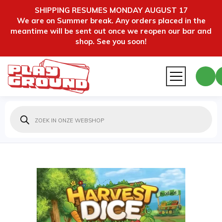
SHIPPING RESUMES MONDAY AUGUST 17
We are on Summer break. Any orders placed in the
meantime will be sent out once we reopen our bar and
shop. See you soon!
Producten
zoeken