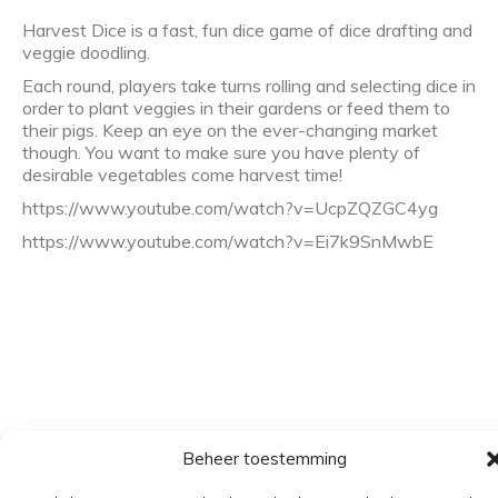
Harvest Dice is a fast, fun dice game of dice drafting and
veggie doodling.
Each round, players take turns rolling and selecting dice in
order to plant veggies in their gardens or feed them to
their pigs. Keep an eye on the ever-changing market
though. You want to make sure you have plenty of
desirable vegetables come harvest time!
https://www.youtube.com/watch?v=UcpZQZGC4yg
https://www.youtube.com/watch?v=Ei7k9SnMwbE
Beheer toestemming
Algemene voorwaarden