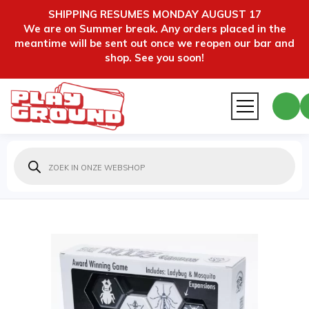
SHIPPING RESUMES MONDAY AUGUST 17
We are on Summer break. Any orders placed in the
meantime will be sent out once we reopen our bar and
shop. See you soon!
Producten
zoeken