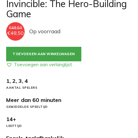
Invincible: The Hero-Building
Game
€
49,50
Op voorraad
Oorspronkelijke
Huidige
€
48,50
prijs
prijs
was:
is:
€49,50.
€48,50.
Invincible:
TOEVOEGEN AAN WINKELWAGEN
The
Hero-
Toevoegen aan verlanglijst
Building
Game
1, 2, 3, 4
aantal
AANTAL SPELERS
Meer dan 60 minuten
GEMIDDELDE SPEELTIJD
14+
LEEFTIJD