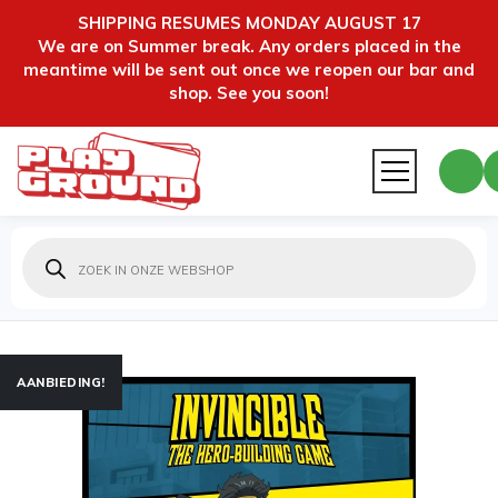
SHIPPING RESUMES MONDAY AUGUST 17
We are on Summer break. Any orders placed in the
meantime will be sent out once we reopen our bar and
shop. See you soon!
Producten
zoeken
AANBIEDING!