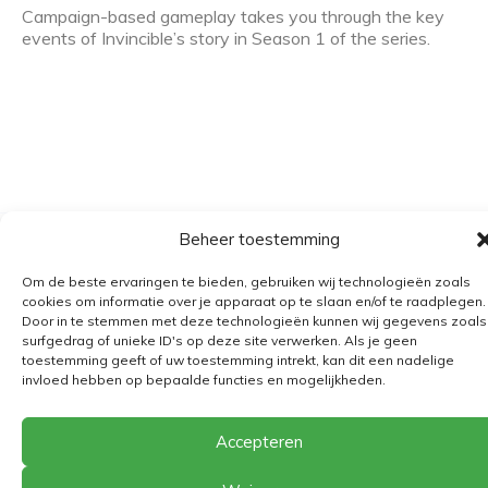
Campaign-based gameplay takes you through the key
events of Invincible’s story in Season 1 of the series.
Beheer toestemming
Algemene voorwaarden
Om de beste ervaringen te bieden, gebruiken wij technologieën zoals
Verzending
cookies om informatie over je apparaat op te slaan en/of te raadplegen.
Door in te stemmen met deze technologieën kunnen wij gegevens zoals
Retourbeleid
surfgedrag of unieke ID's op deze site verwerken. Als je geen
BE 0682.845.059
toestemming geeft of uw toestemming intrekt, kan dit een nadelige
invloed hebben op bepaalde functies en mogelijkheden.
Accepteren
© 2026
The Playground