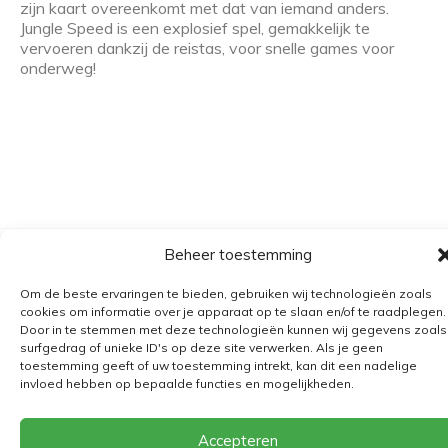
zijn kaart overeenkomt met dat van iemand anders.
Jungle Speed is een explosief spel, gemakkelijk te
vervoeren dankzij de reistas, voor snelle games voor
onderweg!
Beheer toestemming
Algemene voorwaarden
Om de beste ervaringen te bieden, gebruiken wij technologieën zoals
Verzending
cookies om informatie over je apparaat op te slaan en/of te raadplegen.
Door in te stemmen met deze technologieën kunnen wij gegevens zoals
Retourbeleid
surfgedrag of unieke ID's op deze site verwerken. Als je geen
BE 0682.845.059
toestemming geeft of uw toestemming intrekt, kan dit een nadelige
invloed hebben op bepaalde functies en mogelijkheden.
© 2026
The Playground
Accepteren