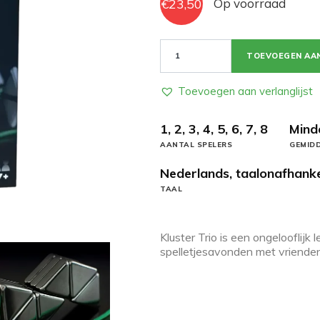
€
23,50
Op voorraad
Kluster
TOEVOEGEN AA
Trio
aantal
Toevoegen aan verlanglijst
1, 2, 3, 4, 5, 6, 7, 8
Mind
AANTAL SPELERS
GEMIDD
Nederlands, taalonafhanke
TAAL
Kluster Trio is een ongelooflijk
spelletjesavonden met vriende