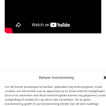
Beheer toestemming
Algemene voorwaarden
Verzending
Om de beste ervaringen te bieden, gebruiken wij technologieën zoals
cookies om informatie over je apparaat op te slaan en/of te raadplegen.
Retourbeleid
Door in te stemmen met deze technologieën kunnen wij gegevens zoals
surfgedrag of unieke ID's op deze site verwerken. Als je geen
BE 0682.845.059
toestemming geeft of uw toestemming intrekt, kan dit een nadelige