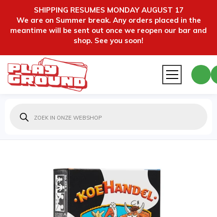
SHIPPING RESUMES MONDAY AUGUST 17
We are on Summer break. Any orders placed in the
meantime will be sent out once we reopen our bar and
shop. See you soon!
Producten
zoeken