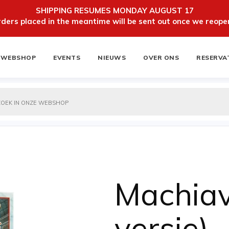
SHIPPING RESUMES MONDAY AUGUST 17
ers placed in the meantime will be sent out once we reopen
WEBSHOP
EVENTS
NIEUWS
OVER ONS
RESERVA
ten
NIEUWSBRIEF
Machiav
versie)