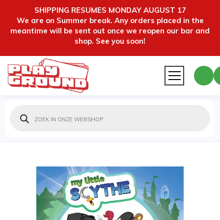
SHIPPING RESUMES MONDAY AUGUST 17
We are on Summer break. Any orders placed in the
meantime will be sent out once we reopen our bar and
shop. See you soon!
Producten
zoeken