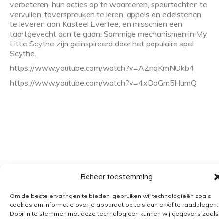
verbeteren, hun acties op te waarderen, speurtochten te
vervullen, toverspreuken te leren, appels en edelstenen
te leveren aan Kasteel Everfee, en misschien een
taartgevecht aan te gaan. Sommige mechanismen in My
Little Scythe zijn geinspireerd door het populaire spel
Scythe.
https://www.youtube.com/watch?v=AZnqKmNOkb4
https://www.youtube.com/watch?v=4xDoGm5HumQ
Beheer toestemming
Algemene voorwaarden
Verzending
Om de beste ervaringen te bieden, gebruiken wij technologieën zoals
cookies om informatie over je apparaat op te slaan en/of te raadplegen.
Retourbeleid
Door in te stemmen met deze technologieën kunnen wij gegevens zoals