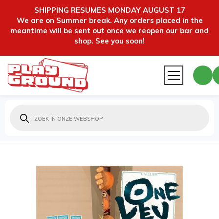
SHIPPING RESUMES MONDAY AUGUST 17
We are on Summer break. Any orders placed in the
meantime will be sent out once we reopen our bar and
shop. See you soon!
Producten
zoeken