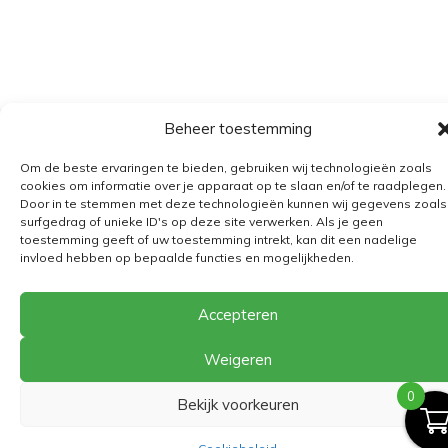
Beheer toestemming
Algemene voorwaarden
Om de beste ervaringen te bieden, gebruiken wij technologieën zoals
Verzending
cookies om informatie over je apparaat op te slaan en/of te raadplegen.
Door in te stemmen met deze technologieën kunnen wij gegevens zoals
Retourbeleid
surfgedrag of unieke ID's op deze site verwerken. Als je geen
toestemming geeft of uw toestemming intrekt, kan dit een nadelige
BE 0682.845.059
invloed hebben op bepaalde functies en mogelijkheden.
Accepteren
© 2026
The Playground
Weigeren
0
Bekijk voorkeuren