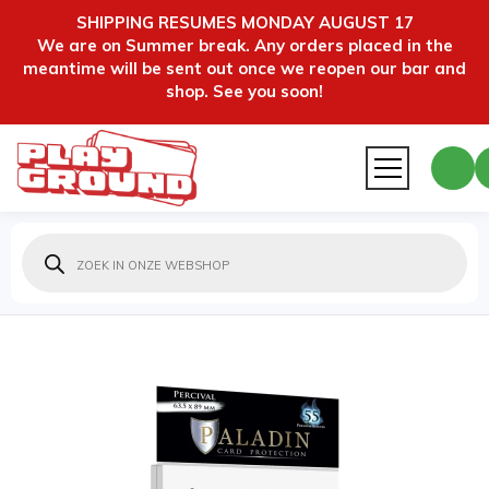
SHIPPING RESUMES MONDAY AUGUST 17
We are on Summer break. Any orders placed in the
meantime will be sent out once we reopen our bar and
shop. See you soon!
Producten
zoeken