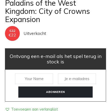
Paladins of the West
Kingdom: City of Crowns
Expansion
€
32
Uitverkocht
Oorspronkelijke
Huidige
€
22
prijs
prijs
was:
is:
€32.
€22.
Ontvang een e-mail als het spel terug in
stock is
ABONNEREN
Toevoegen aan verlanglijst