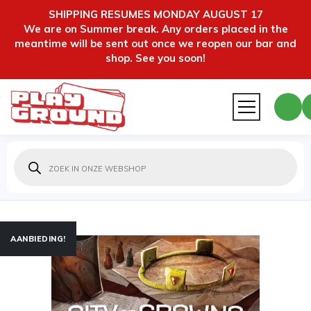
SHIPPING RESUMES MONDAY AUGUST 17
We are on Summer break. Any orders placed in the
meantime will be sent out once we reopen our bar and
shop. See you soon!
Producten
zoeken
AANBIEDING!