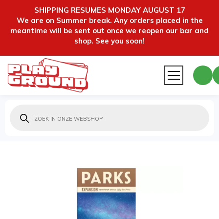
SHIPPING RESUMES MONDAY AUGUST 17
We are on Summer break. Any orders placed in the
meantime will be sent out once we reopen our bar and
shop. See you soon!
Producten
zoeken