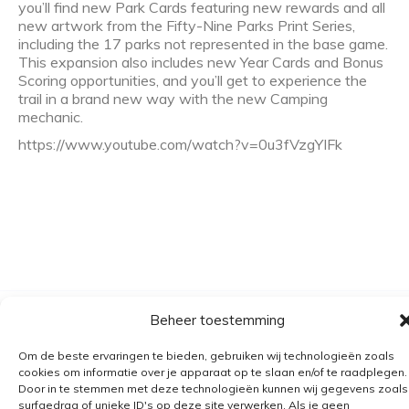
you’ll find new Park Cards featuring new rewards and all
new artwork from the Fifty-Nine Parks Print Series,
including the 17 parks not represented in the base game.
This expansion also includes new Year Cards and Bonus
Scoring opportunities, and you’ll get to experience the
trail in a brand new way with the new Camping
mechanic.
https://www.youtube.com/watch?v=0u3fVzgYIFk
Beheer toestemming
Algemene voorwaarden
Verzending
Om de beste ervaringen te bieden, gebruiken wij technologieën zoals
cookies om informatie over je apparaat op te slaan en/of te raadplegen.
Retourbeleid
Door in te stemmen met deze technologieën kunnen wij gegevens zoals
surfgedrag of unieke ID's op deze site verwerken. Als je geen