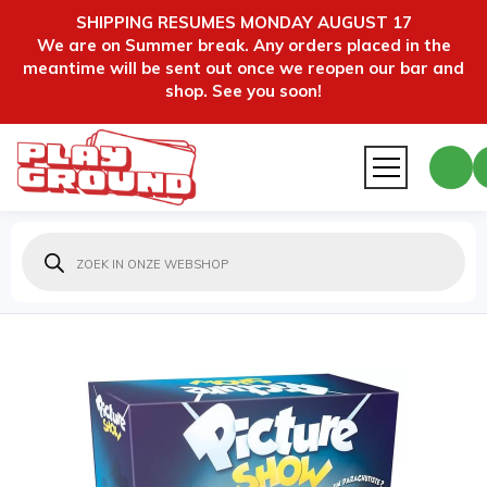
SHIPPING RESUMES MONDAY AUGUST 17
We are on Summer break. Any orders placed in the
meantime will be sent out once we reopen our bar and
shop. See you soon!
Producten
zoeken