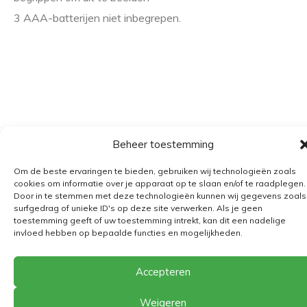
3 AAA-batterijen niet inbegrepen.
Beheer toestemming
Algemene voorwaarden
Om de beste ervaringen te bieden, gebruiken wij technologieën zoals
Verzending
cookies om informatie over je apparaat op te slaan en/of te raadplegen.
Door in te stemmen met deze technologieën kunnen wij gegevens zoals
Retourbeleid
surfgedrag of unieke ID's op deze site verwerken. Als je geen
BE 0682.845.059
toestemming geeft of uw toestemming intrekt, kan dit een nadelige
invloed hebben op bepaalde functies en mogelijkheden.
© 2026
The Playground
Accepteren
Weigeren