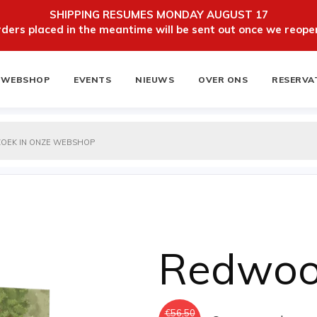
SHIPPING RESUMES MONDAY AUGUST 17
ers placed in the meantime will be sent out once we reopen
WEBSHOP
EVENTS
NIEUWS
OVER ONS
RESERVA
ten
NIEUWSBRIEF
Redwo
€
56,50