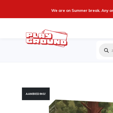
We are on Summer break. Any ord
Produc
zoeken
AANBIEDING!