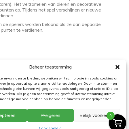
storen). Het verzamelen van dieren en decoratieve
unten op. Tijdens het spel verschijnen er nieuwe
dienen.
en de spelers worden beloond als ze aan bepaalde
punten te verdienen.
Beheer toestemming
e ervaringen te bieden, gebruiken wij technologieën zoals cookies om
over je apparaat op te slaan en/of te raadplegen. Door in te stemmen
echnologieën kunnen wij gegevens zoals surfgedrag of unieke ID's op
erwerken. Als je geen toestemming geeft of uw toestemming intrekt,
n nadelige invloed hebben op bepaalde functies en mogelijkheden.
epteren
Weigeren
Bekijk voorkeuren
0
Cookiebeleid