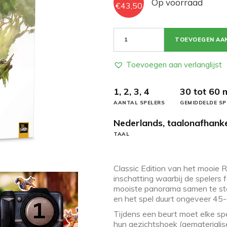
Op voorraad
Oorspronkelijke
Huidige
€
43,50
prijs
prijs
was:
is:
€56,50.
€43,50.
Redwood
TOEVOEGEN AA
aantal
Toevoegen aan verlanglijst
1, 2, 3, 4
30 tot 60 
AANTAL SPELERS
GEMIDDELDE SP
Nederlands, taalonafhanke
TAAL
Classic Edition van het mooie
inschatting waarbij de spelers
mooiste panorama samen te stell
en het spel duurt ongeveer 45-
Tijdens een beurt moet elke sp
hun gezichtshoek (gematerialis