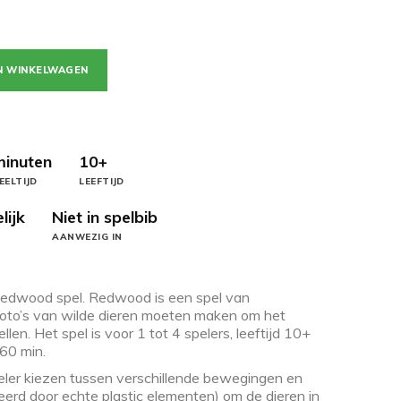
N WINKELWAGEN
minuten
10+
EELTIJD
LEEFTIJD
lijk
Niet in spelbib
AANWEZIG IN
 Redwood spel. Redwood is een spel van
 foto’s van wilde dieren moeten maken om het
en. Het spel is voor 1 tot 4 spelers, leeftijd 10+
60 min.
eler kiezen tussen verschillende bewegingen en
eerd door echte plastic elementen) om de dieren in