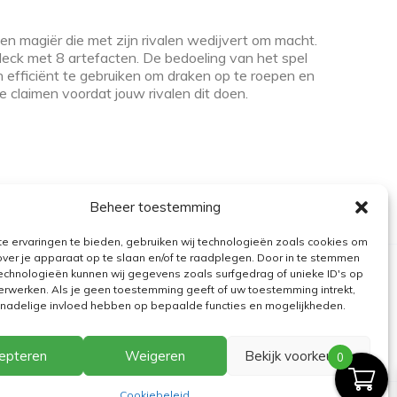
een magiër die met zijn rivalen wedijvert om macht.
deck met 8 artefacten. De bedoeling van het spel
 efficiënt te gebruiken om draken op te roepen en
claimen voordat jouw rivalen dit doen.
Beheer toestemming
e ervaringen te bieden, gebruiken wij technologieën zoals cookies om
over je apparaat op te slaan en/of te raadplegen. Door in te stemmen
echnologieën kunnen wij gegevens zoals surfgedrag of unieke ID's op
erwerken. Als je geen toestemming geeft of uw toestemming intrekt,
n nadelige invloed hebben op bepaalde functies en mogelijkheden.
epteren
Weigeren
Bekijk voorkeuren
0
Cookiebeleid