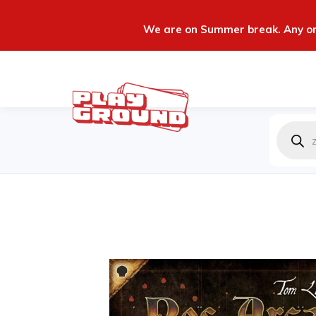
We are on Summer break. Any ord
Produc
zoeken