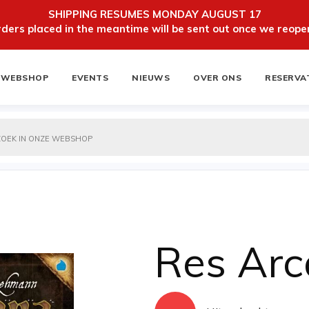
SHIPPING RESUMES MONDAY AUGUST 17
ers placed in the meantime will be sent out once we reopen
WEBSHOP
EVENTS
NIEUWS
OVER ONS
RESERVA
ten
NIEUWSBRIEF
Res Ar