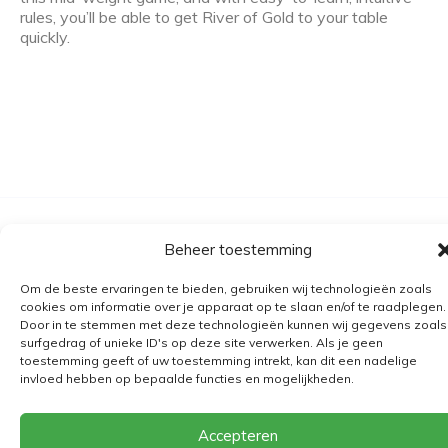
rules, you’ll be able to get River of Gold to your table
quickly.
Algemene voorwaarden
Beheer toestemming
Verzending
Om de beste ervaringen te bieden, gebruiken wij technologieën zoals
Retourbeleid
cookies om informatie over je apparaat op te slaan en/of te raadplegen.
Door in te stemmen met deze technologieën kunnen wij gegevens zoals
BE 0682.845.059
surfgedrag of unieke ID's op deze site verwerken. Als je geen
toestemming geeft of uw toestemming intrekt, kan dit een nadelige
invloed hebben op bepaalde functies en mogelijkheden.
© 2026
The Playground
Accepteren