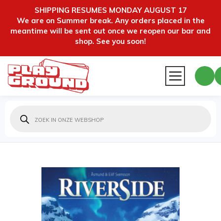
SHIPPING RESUMES MONDAY AUGUST 17
We are on Summer break. Any orders placed in the
meantime will be sent out once we reopen our bar and
shop. See you soon!
Producten
zoeken