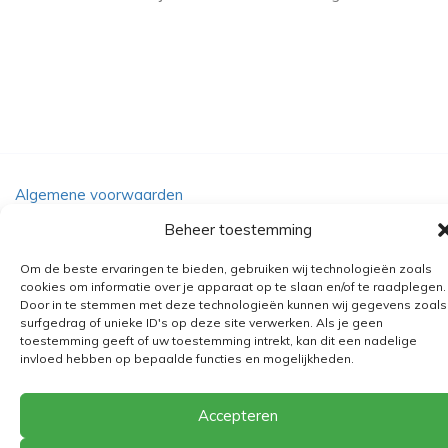
Algemene voorwaarden
Verzending
Beheer toestemming
Retourbeleid
Om de beste ervaringen te bieden, gebruiken wij technologieën zoals
BE 0682.845.059
cookies om informatie over je apparaat op te slaan en/of te raadplegen.
Door in te stemmen met deze technologieën kunnen wij gegevens zoals
surfgedrag of unieke ID's op deze site verwerken. Als je geen
toestemming geeft of uw toestemming intrekt, kan dit een nadelige
invloed hebben op bepaalde functies en mogelijkheden.
© 2026
The Playground
Accepteren