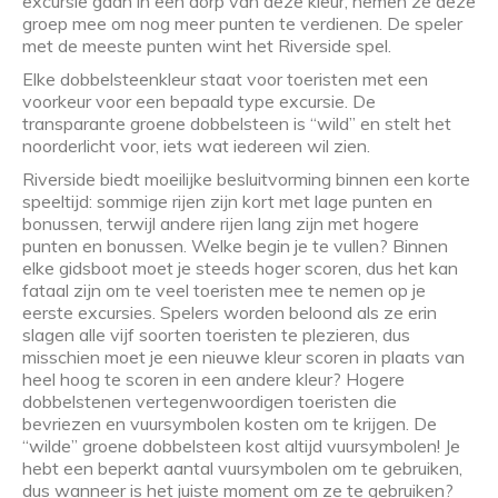
excursie gaan in een dorp van deze kleur, nemen ze deze
groep mee om nog meer punten te verdienen. De speler
met de meeste punten wint het Riverside spel.
Elke dobbelsteenkleur staat voor toeristen met een
voorkeur voor een bepaald type excursie. De
transparante groene dobbelsteen is “wild” en stelt het
noorderlicht voor, iets wat iedereen wil zien.
Riverside biedt moeilijke besluitvorming binnen een korte
speeltijd: sommige rijen zijn kort met lage punten en
bonussen, terwijl andere rijen lang zijn met hogere
punten en bonussen. Welke begin je te vullen? Binnen
elke gidsboot moet je steeds hoger scoren, dus het kan
fataal zijn om te veel toeristen mee te nemen op je
eerste excursies. Spelers worden beloond als ze erin
slagen alle vijf soorten toeristen te plezieren, dus
misschien moet je een nieuwe kleur scoren in plaats van
heel hoog te scoren in een andere kleur? Hogere
dobbelstenen vertegenwoordigen toeristen die
bevriezen en vuursymbolen kosten om te krijgen. De
“wilde” groene dobbelsteen kost altijd vuursymbolen! Je
hebt een beperkt aantal vuursymbolen om te gebruiken,
dus wanneer is het juiste moment om ze te gebruiken?