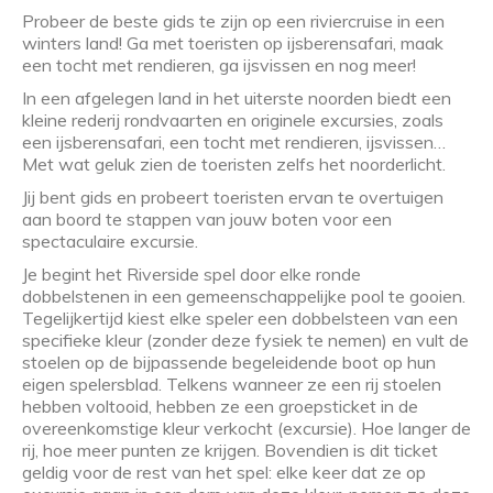
Probeer de beste gids te zijn op een riviercruise in een
winters land! Ga met toeristen op ijsberensafari, maak
een tocht met rendieren, ga ijsvissen en nog meer!
In een afgelegen land in het uiterste noorden biedt een
kleine rederij rondvaarten en originele excursies, zoals
een ijsberensafari, een tocht met rendieren, ijsvissen…
Met wat geluk zien de toeristen zelfs het noorderlicht.
Jij bent gids en probeert toeristen ervan te overtuigen
aan boord te stappen van jouw boten voor een
spectaculaire excursie.
Je begint het Riverside spel door elke ronde
dobbelstenen in een gemeenschappelijke pool te gooien.
Tegelijkertijd kiest elke speler een dobbelsteen van een
specifieke kleur (zonder deze fysiek te nemen) en vult de
stoelen op de bijpassende begeleidende boot op hun
eigen spelersblad. Telkens wanneer ze een rij stoelen
hebben voltooid, hebben ze een groepsticket in de
overeenkomstige kleur verkocht (excursie). Hoe langer de
rij, hoe meer punten ze krijgen. Bovendien is dit ticket
geldig voor de rest van het spel: elke keer dat ze op