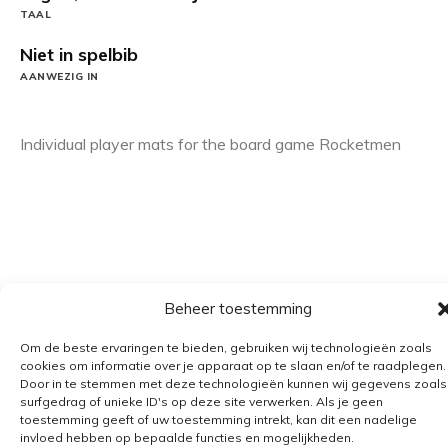
TAAL
Niet in spelbib
AANWEZIG IN
Individual player mats for the board game Rocketmen
Beheer toestemming
Algemene voorwaarden
Om de beste ervaringen te bieden, gebruiken wij technologieën zoals
cookies om informatie over je apparaat op te slaan en/of te raadplegen.
Verzending
Door in te stemmen met deze technologieën kunnen wij gegevens zoals
surfgedrag of unieke ID's op deze site verwerken. Als je geen
Retourbeleid
toestemming geeft of uw toestemming intrekt, kan dit een nadelige
BE 0682.845.059
invloed hebben op bepaalde functies en mogelijkheden.