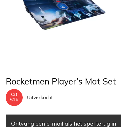
Rocketmen Player’s Mat Set
€
31
Uitverkocht
Oorspronkelijke
Huidige
€
15
prijs
prijs
was:
is:
€31.
€15.
Ontvang een e-mail als het spel terug in