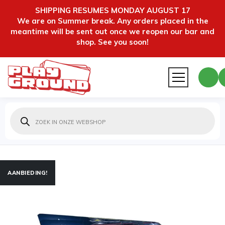
SHIPPING RESUMES MONDAY AUGUST 17
We are on Summer break. Any orders placed in the
meantime will be sent out once we reopen our bar and
shop. See you soon!
Producten
zoeken
AANBIEDING!