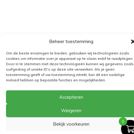
Beheer toestemming
Algemene voorwaarden
Om de beste ervaringen te bieden, gebruiken wij technologieën zoals
Verzending
cookies om informatie over je apparaat op te slaan en/of te raadplegen.
Door in te stemmen met deze technologieën kunnen wij gegevens zoals
Retourbeleid
surfgedrag of unieke ID's op deze site verwerken. Als je geen
toestemming geeft of uw toestemming intrekt, kan dit een nadelige
BE 0682.845.059
invloed hebben op bepaalde functies en mogelijkheden.
Accepteren
© 2026
The Playground
Weigeren
0
Bekijk voorkeuren