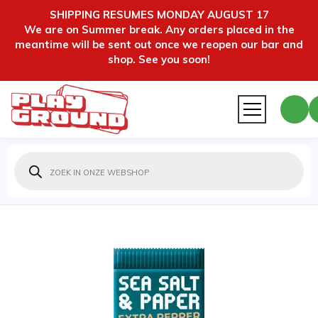
SHIPPING RESUMES MONDAY AUGUST 17
We are on Summer break. Any orders placed in the
meantime will be sent out once we reopen our bar and
shop. See you soon!
Producten
zoeken