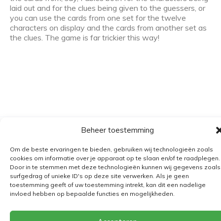
laid out and for the clues being given to the guessers, or
you can use the cards from one set for the twelve
characters on display and the cards from another set as
the clues. The game is far trickier this way!
Beheer toestemming
Algemene voorwaarden
Om de beste ervaringen te bieden, gebruiken wij technologieën zoals
Verzending
cookies om informatie over je apparaat op te slaan en/of te raadplegen.
Retourbeleid
Door in te stemmen met deze technologieën kunnen wij gegevens zoals
surfgedrag of unieke ID's op deze site verwerken. Als je geen
BE 0682.845.059
toestemming geeft of uw toestemming intrekt, kan dit een nadelige
invloed hebben op bepaalde functies en mogelijkheden.
© 2026
The Playground