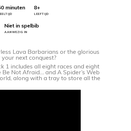
60 minuten
8+
EELTIJD
LEEFTIJD
Niet in spelbib
AANWEZIG IN
rless Lava Barbarians or the glorious
r your next conquest?
 1 includes all eight races and eight
e Be Not Afraid… and A Spider’s Web
ld, along with a tray to store all the