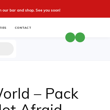
 our bar and shop. See you soon!
TIES
CONTACT
orld – Pack
ot Afraid,