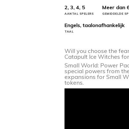
2, 3, 4, 5
Meer dan 
AANTAL SPELERS
GEMIDDELDE SP
Engels, taalonafhankelijk
TAAL
Will you choose the fea
Catapult Ice Witches fo
Small World: Power Pack
special powers from th
expansions for Small Wor
tokens.