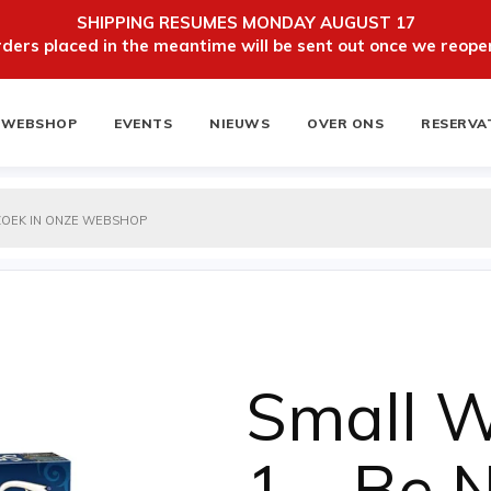
SHIPPING RESUMES MONDAY AUGUST 17
ers placed in the meantime will be sent out once we reopen
WEBSHOP
EVENTS
NIEUWS
OVER ONS
RESERVA
ten
NIEUWSBRIEF
Small W
1 – Be N