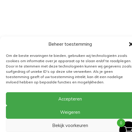
Beheer toestemming
Algemene voorwaarden
Om de beste ervaringen te bieden, gebruiken wij technologieën zoals
Verzending
cookies om informatie over je apparaat op te slaan en/of te raadplegen.
Door in te stemmen met deze technologieën kunnen wij gegevens zoals
Retourbeleid
surfgedrag of unieke ID's op deze site verwerken. Als je geen
toestemming geeft of uw toestemming intrekt, kan dit een nadelige
BE 0682.845.059
invloed hebben op bepaalde functies en mogelijkheden.
Accepteren
© 2026
The Playground
Weigeren
0
Bekijk voorkeuren