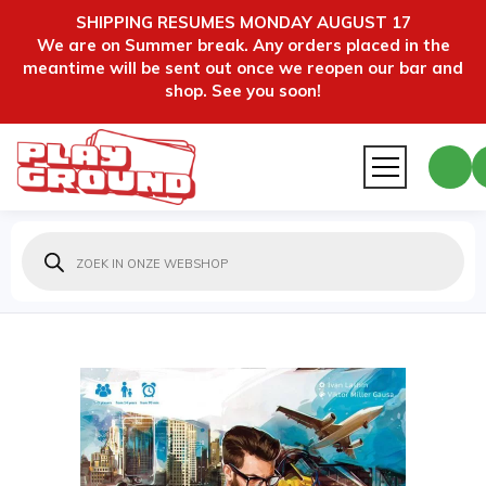
SHIPPING RESUMES MONDAY AUGUST 17
We are on Summer break. Any orders placed in the
meantime will be sent out once we reopen our bar and
shop. See you soon!
Producten
zoeken