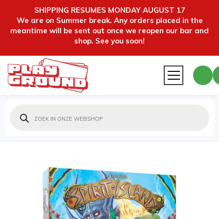
SHIPPING RESUMES MONDAY AUGUST 17
We are on Summer break. Any orders placed in the
meantime will be sent out once we reopen our bar and
shop. See you soon!
Producten
zoeken