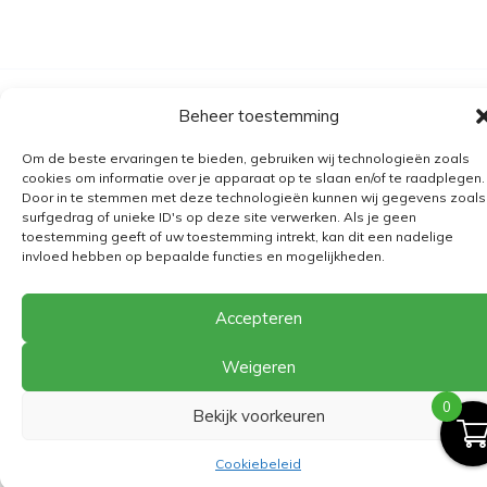
Algemene voorwaarden
Beheer toestemming
Verzending
Om de beste ervaringen te bieden, gebruiken wij technologieën zoals
cookies om informatie over je apparaat op te slaan en/of te raadplegen.
Retourbeleid
Door in te stemmen met deze technologieën kunnen wij gegevens zoals
BE 0682.845.059
surfgedrag of unieke ID's op deze site verwerken. Als je geen
toestemming geeft of uw toestemming intrekt, kan dit een nadelige
invloed hebben op bepaalde functies en mogelijkheden.
© 2026
The Playground
Accepteren
Weigeren
0
Bekijk voorkeuren
Cookiebeleid