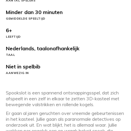
AANTAL SPELERS
Minder dan 30 minuten
GEMIDDELDE SPEELTIJD
6+
LEEFTIJD
Nederlands, taalonafhankelijk
TAAL
Niet in spelbib
AANWEZIG IN
Spookslot is een spannend ontsnappingsspel, dat zich
afspeelt in een zelf in elkaar te zetten 3D-kasteel met
bewegende valstrikken en rollende kogels.
Er gaan al jaren geruchten over vreemde gebeurtenissen
in het kasteel. Jullie gaan als paranormale detectives op
onderzoek uit. En wat blijkt, het is allemaal waar. Jullie
wekken per ongeluk een op wraak belust spook, die