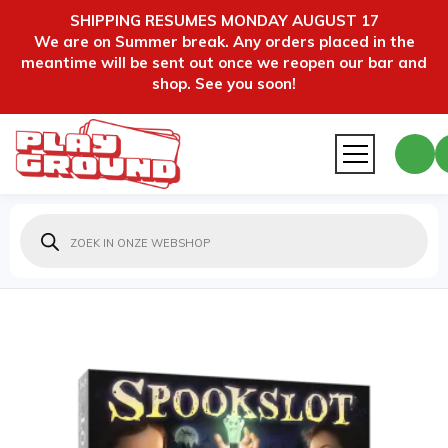
SHIPPING RESUMES MONDAY AUGUST 17
We are on Summer break. Any orders placed in the
meantime will be sent out once we reopen our bar and
shop. See you soon!
Producten
zoeken