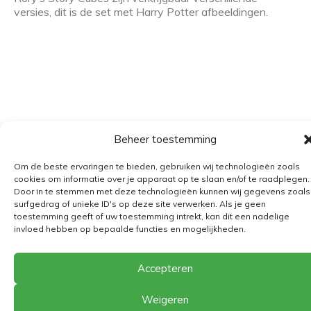
versies, dit is de set met Harry Potter afbeeldingen.
Beheer toestemming
Algemene voorwaarden
Om de beste ervaringen te bieden, gebruiken wij technologieën zoals
Verzending
cookies om informatie over je apparaat op te slaan en/of te raadplegen.
Door in te stemmen met deze technologieën kunnen wij gegevens zoals
Retourbeleid
surfgedrag of unieke ID's op deze site verwerken. Als je geen
BE 0682.845.059
toestemming geeft of uw toestemming intrekt, kan dit een nadelige
invloed hebben op bepaalde functies en mogelijkheden.
Accepteren
© 2026
The Playground
Weigeren