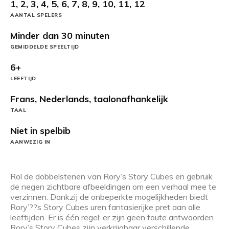
1, 2, 3, 4, 5, 6, 7, 8, 9, 10, 11, 12
AANTAL SPELERS
Minder dan 30 minuten
GEMIDDELDE SPEELTIJD
6+
LEEFTIJD
Frans, Nederlands, taalonafhankelijk
TAAL
Niet in spelbib
AANWEZIG IN
Rol de dobbelstenen van Rory’s Story Cubes en gebruik
de negen zichtbare afbeeldingen om een verhaal mee te
verzinnen. Dankzij de onbeperkte mogelijkheden biedt
Rory’??s Story Cubes uren fantasierijke pret aan alle
leeftijden. Er is één regel: er zijn geen foute antwoorden.
Rory’s Story Cubes zijn verkrijgbaar verschillende