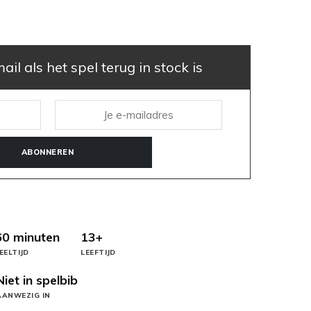
il als het spel terug in stock is
ABONNEREN
60 minuten
13+
EELTIJD
LEEFTIJD
Niet in spelbib
AANWEZIG IN