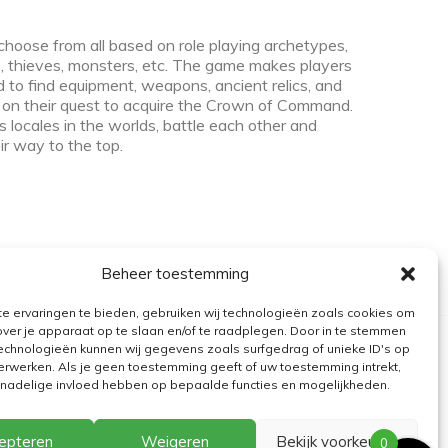
choose from all based on role playing archetypes,
ns, thieves, monsters, etc. The game makes players
d to find equipment, weapons, ancient relics, and
 on their quest to acquire the Crown of Command.
s locales in the worlds, battle each other and
ir way to the top.
Beheer toestemming
e ervaringen te bieden, gebruiken wij technologieën zoals cookies om
over je apparaat op te slaan en/of te raadplegen. Door in te stemmen
echnologieën kunnen wij gegevens zoals surfgedrag of unieke ID's op
erwerken. Als je geen toestemming geeft of uw toestemming intrekt,
n nadelige invloed hebben op bepaalde functies en mogelijkheden.
epteren
Weigeren
Bekijk voorkeuren
0