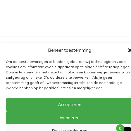
Algemene voorwaarden
Beheer toestemming
Verzending
Om de beste ervaringen te bieden, gebruiken wij technologieën zoals
Retourbeleid
cookies om informatie over je apparaat op te slaan en/of te raadplegen.
Door in te stemmen met deze technologieën kunnen wij gegevens zoals
BE 0682.845.059
surfgedrag of unieke ID's op deze site verwerken. Als je geen
toestemming geeft of uw toestemming intrekt, kan dit een nadelige
invloed hebben op bepaalde functies en mogelijkheden.
© 2026
The Playground
Accepteren
Weigeren
0
Bekijk voorkeuren