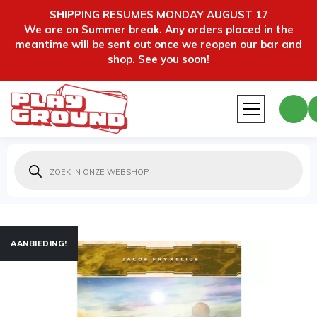
SHIPPING RESUMES MONDAY AUGUST 17
We are on Summer break. Any orders placed in the
meantime will be sent out once we reopen our bar and
shop. See you soon!
Producten
zoeken
AANBIEDING!