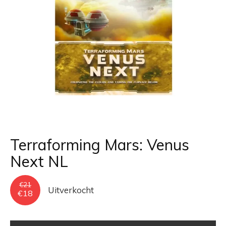
Terraforming Mars: Venus
Next NL
€
21
Uitverkocht
Oorspronkelijke
Huidige
€
18
prijs
prijs
was:
is:
€21.
€18.