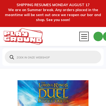
SHIPPING RESUMES MONDAY AUGUST 17
We are on Summer break. Any orders placed in the
meantime will be sent out once we reopen our bar and
shop. See you soon!
Producten
zoeken