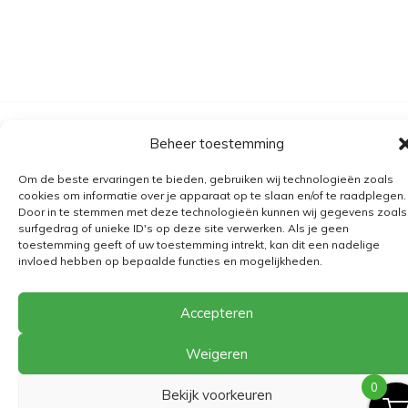
Algemene voorwaarden
Beheer toestemming
Verzending
Om de beste ervaringen te bieden, gebruiken wij technologieën zoals
Retourbeleid
cookies om informatie over je apparaat op te slaan en/of te raadplegen.
Door in te stemmen met deze technologieën kunnen wij gegevens zoals
BE 0682.845.059
surfgedrag of unieke ID's op deze site verwerken. Als je geen
toestemming geeft of uw toestemming intrekt, kan dit een nadelige
invloed hebben op bepaalde functies en mogelijkheden.
© 2026
The Playground
Accepteren
Weigeren
0
Bekijk voorkeuren