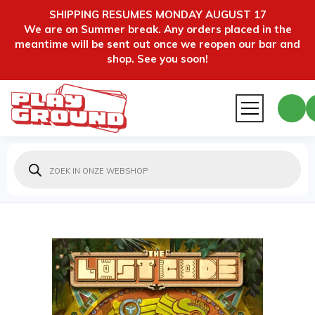
SHIPPING RESUMES MONDAY AUGUST 17
We are on Summer break. Any orders placed in the
meantime will be sent out once we reopen our bar and
shop. See you soon!
Producten
zoeken