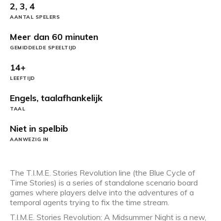
2, 3, 4
AANTAL SPELERS
Meer dan 60 minuten
GEMIDDELDE SPEELTIJD
14+
LEEFTIJD
Engels, taalafhankelijk
TAAL
Niet in spelbib
AANWEZIG IN
The T.I.M.E. Stories Revolution line (the Blue Cycle of
Time Stories) is a series of standalone scenario board
games where players delve into the adventures of a
temporal agents trying to fix the time stream.
T.I.M.E. Stories Revolution: A Midsummer Night is a new,