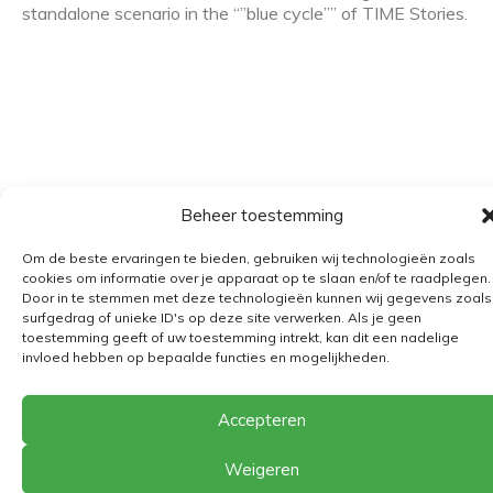
standalone scenario in the “”blue cycle”” of TIME Stories.
Beheer toestemming
Algemene voorwaarden
Om de beste ervaringen te bieden, gebruiken wij technologieën zoals
Verzending
cookies om informatie over je apparaat op te slaan en/of te raadplegen.
Door in te stemmen met deze technologieën kunnen wij gegevens zoals
Retourbeleid
surfgedrag of unieke ID's op deze site verwerken. Als je geen
BE 0682.845.059
toestemming geeft of uw toestemming intrekt, kan dit een nadelige
invloed hebben op bepaalde functies en mogelijkheden.
Accepteren
© 2026
The Playground
Weigeren