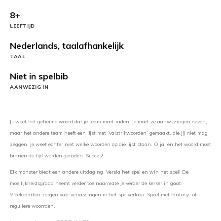
8+
LEEFTIJD
Nederlands, taalafhankelijk
TAAL
Niet in spelbib
AANWEZIG IN
Jij weet het geheime woord dat je team moet raden. Je moet ze aanwijzingen geven,
maar het andere team heeft een lijst met ‘valstrikwoorden’ gemaakt, die jij niet mag
zeggen. Je weet echter niet welke woorden op die lijst staan. O ja, en het woord moet
binnen de tijd worden geraden. Succes!
Elk monster biedt een andere uitdaging. Versla het spel en win het spel! De
moeilijkheidsgraad neemt verder toe naarmate je verder de kerker in gaat.
Vloekkaarten zorgen voor verrassingen in het spelverloop. Speel met fantasy- of
reguliere woorrden.