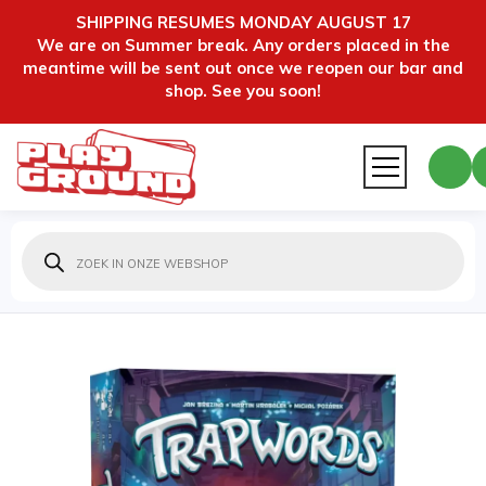
SHIPPING RESUMES MONDAY AUGUST 17
We are on Summer break. Any orders placed in the
meantime will be sent out once we reopen our bar and
shop. See you soon!
Producten
zoeken