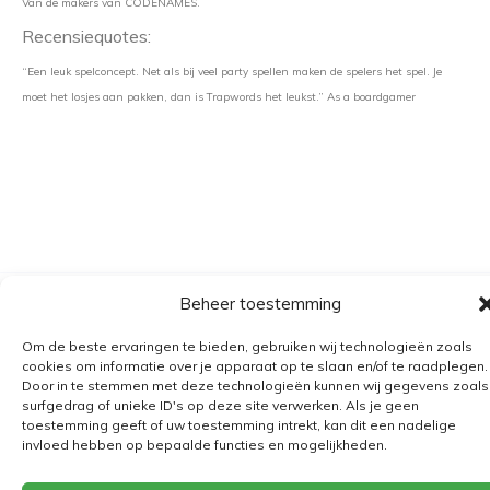
Van de makers van CODENAMES.
Recensiequotes:
“Een leuk spelconcept. Net als bij veel party spellen maken de spelers het spel. Je
moet het losjes aan pakken, dan is Trapwords het leukst.” As a boardgamer
Beheer toestemming
Algemene voorwaarden
Om de beste ervaringen te bieden, gebruiken wij technologieën zoals
Verzending
cookies om informatie over je apparaat op te slaan en/of te raadplegen.
Retourbeleid
Door in te stemmen met deze technologieën kunnen wij gegevens zoals
surfgedrag of unieke ID's op deze site verwerken. Als je geen
BE 0682.845.059
toestemming geeft of uw toestemming intrekt, kan dit een nadelige
invloed hebben op bepaalde functies en mogelijkheden.