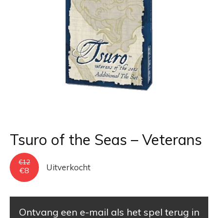
Tsuro of the Seas – Veterans
€
12
Uitverkocht
Oorspronkelijke
Huidige
€
8
prijs
prijs
was:
is:
€12.
€8.
Ontvang een e-mail als het spel terug in