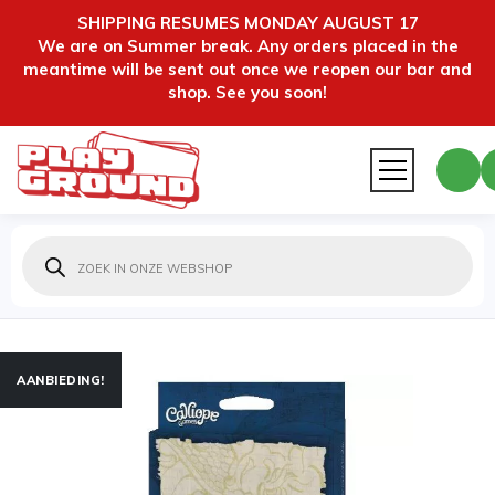
SHIPPING RESUMES MONDAY AUGUST 17
We are on Summer break. Any orders placed in the
meantime will be sent out once we reopen our bar and
shop. See you soon!
Producten
zoeken
AANBIEDING!