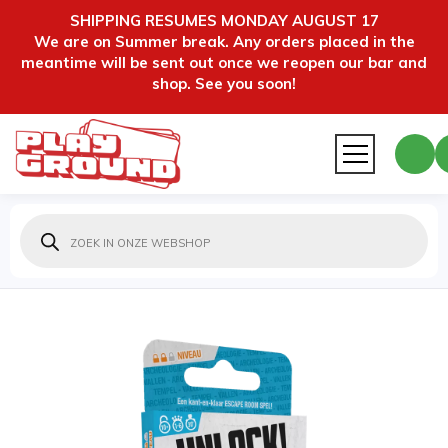
SHIPPING RESUMES MONDAY AUGUST 17
We are on Summer break. Any orders placed in the
meantime will be sent out once we reopen our bar and
shop. See you soon!
Producten
zoeken