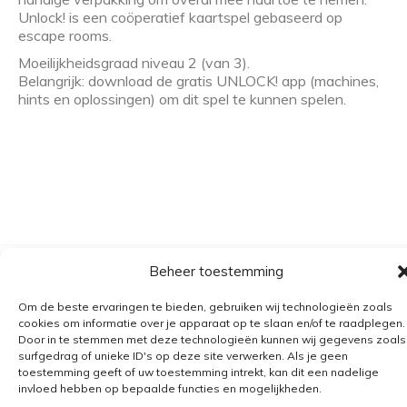
Unlock! is een coöperatief kaartspel gebaseerd op
escape rooms.
Moeilijkheidsgraad niveau 2 (van 3).
Belangrijk: download de gratis UNLOCK! app (machines,
hints en oplossingen) om dit spel te kunnen spelen.
Beheer toestemming
Algemene voorwaarden
Om de beste ervaringen te bieden, gebruiken wij technologieën zoals
Verzending
cookies om informatie over je apparaat op te slaan en/of te raadplegen.
Retourbeleid
Door in te stemmen met deze technologieën kunnen wij gegevens zoals
surfgedrag of unieke ID's op deze site verwerken. Als je geen
BE 0682.845.059
toestemming geeft of uw toestemming intrekt, kan dit een nadelige
invloed hebben op bepaalde functies en mogelijkheden.