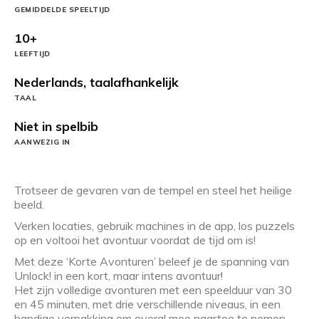
GEMIDDELDE SPEELTIJD
10+
LEEFTIJD
Nederlands, taalafhankelijk
TAAL
Niet in spelbib
AANWEZIG IN
Trotseer de gevaren van de tempel en steel het heilige
beeld.
Verken locaties, gebruik machines in de app, los puzzels
op en voltooi het avontuur voordat de tijd om is!
Met deze ‘Korte Avonturen’ beleef je de spanning van
Unlock! in een kort, maar intens avontuur!
Het zijn volledige avonturen met een speelduur van 30
en 45 minuten, met drie verschillende niveaus, in een
handige verpakking om overal mee naartoe te nemen.