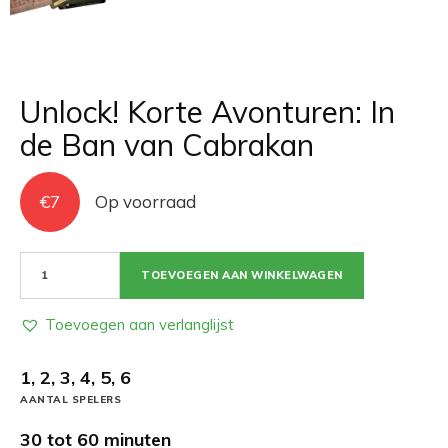
Unlock! Korte Avonturen: In
de Ban van Cabrakan
€
7
Op voorraad
Unlock!
TOEVOEGEN AAN WINKELWAGEN
Korte
Avonturen:
In
Toevoegen aan verlanglijst
de
Ban
1, 2, 3, 4, 5, 6
van
AANTAL SPELERS
Cabrakan
aantal
30 tot 60 minuten