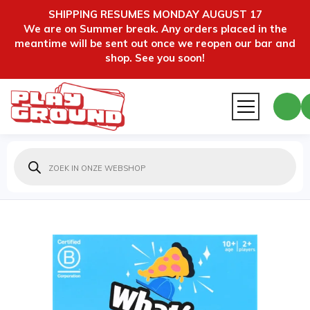
SHIPPING RESUMES MONDAY AUGUST 17
We are on Summer break. Any orders placed in the
meantime will be sent out once we reopen our bar and
shop. See you soon!
Producten
zoeken